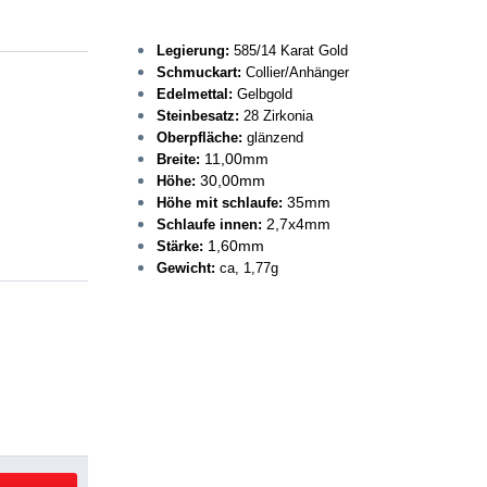
Produktinformationen "Damen Collier
Legierung:
585/14 Karat Gold
Schmuckart:
Collier/Anhänger
Edelmettal:
Gelbgold
Steinbesatz:
28 Zirkonia
Oberpfläche:
glänzend
11,00mm
Breite:
30,00mm
Höhe:
35mm
Höhe mit schlaufe:
2,7x4mm
Schlaufe innen:
1,60mm
Stärke:
Gewicht:
ca, 1,77g
Weiterführende Links zu "Damen Coll
Fragen zum Artikel?
Weitere Artikel von Youluxe
Kundenbewertungen für "Damen Collie