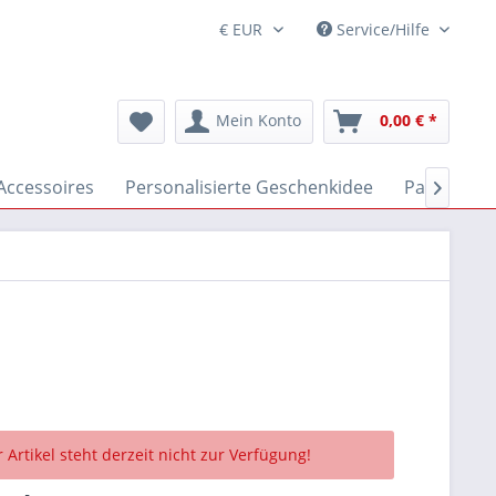
Service/Hilfe
Mein Konto
0,00 € *
Accessoires
Personalisierte Geschenkidee
Partnerrin

 Artikel steht derzeit nicht zur Verfügung!