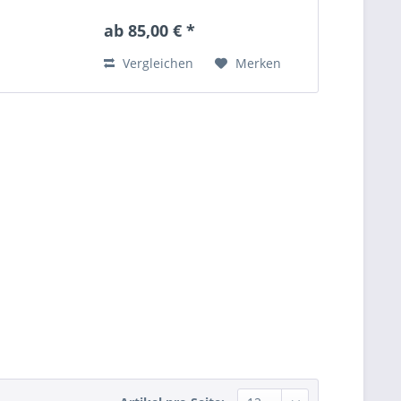
Steinbesatz 1 -- carat-gewicht
0.0150 -- steinqualität W/SI --
ab 85,00 € *
Vergleichen
Merken