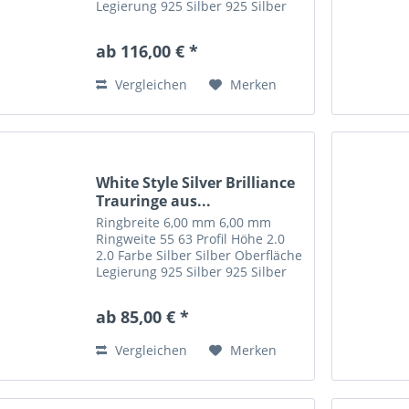
Legierung 925 Silber 925 Silber
Steinbesatz 1 -- carat-gewicht
0.0150 -- steinqualität W/SI --
ab 116,00 € *
Vergleichen
Merken
White Style Silver Brilliance
Trauringe aus...
Ringbreite 6,00 mm 6,00 mm
Ringweite 55 63 Profil Höhe 2.0
2.0 Farbe Silber Silber Oberfläche
Legierung 925 Silber 925 Silber
Steinbesatz 1 -- carat-gewicht
0.0150 -- steinqualität W/SI --
ab 85,00 € *
Vergleichen
Merken