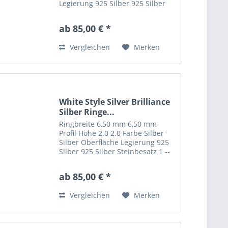
Legierung 925 Silber 925 Silber
Steinbesatz 1 -- carat-gewicht
0.0150 -- steinqualität W/SI --
ab 85,00 € *
Vergleichen
Merken
White Style Silver Brilliance
Silber Ringe...
Ringbreite 6,50 mm 6,50 mm
Profil Höhe 2.0 2.0 Farbe Silber
Silber Oberfläche Legierung 925
Silber 925 Silber Steinbesatz 1 --
carat-gewicht 0.0150 --
steinqualität W/SI --
ab 85,00 € *
Vergleichen
Merken