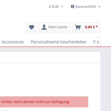
Service/Hilfe
Mein Konto
0,00 € *
Accessoires
Personalisierte Geschenkidee
Partnerr

 Artikel steht derzeit nicht zur Verfügung!