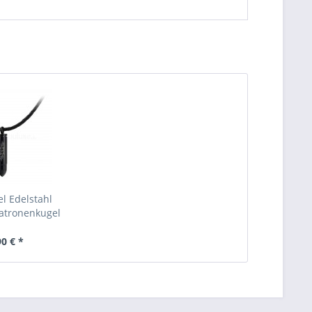
l Edelstahl
atronenkugel
90 € *